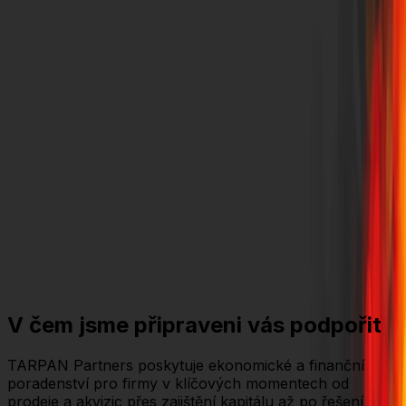
Výsledek
Stavíme na praktickém přístupu a realistickém pohledu.
Navrhujeme řešení, která jsme připraveni také zavést do
praxe.
V čem jsme připraveni vás podpořit
TARPAN Partners poskytuje ekonomické a finanční
poradenství pro firmy v klíčových momentech od
prodeje a akvizic přes zajištění kapitálu až po řešení